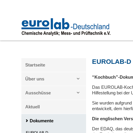
Zum
Inhalt
springen
EUROLAB-D 
Startseite
“Kochbuch”-Doku
Über uns
Das EUROLAB-Kochbuc
Ausschüsse
Hilfestellung bei de
Sie wurden aufgrun
Aktuell
entwickelt, dem hie
Die englischen Ver
Dokumente
Der EDAQ, das deuts
EUROLAB-D