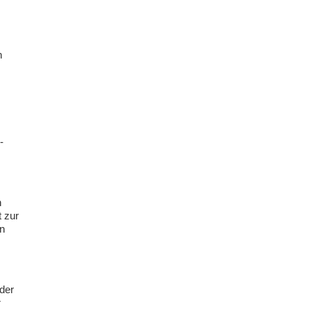
n
-
n
t zur
en
 der
r