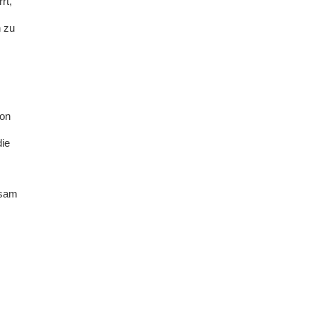
rt,
 zu
ion
die
nsam