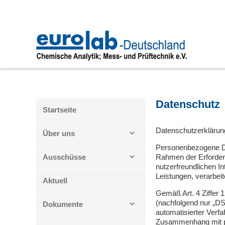
Zum
Inhalt
springen
Datenschutz
Startseite
Datenschutzerklärun
Über uns
Personenbezogene Da
Ausschüsse
Rahmen der Erforderl
nutzerfreundlichen In
Leistungen, verarbeit
Aktuell
Gemäß Art. 4 Ziffer 
(nachfolgend nur „DSG
Dokumente
automatisierter Verf
Zusammenhang mit pe