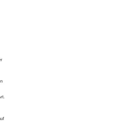
er
en
rt.
auf