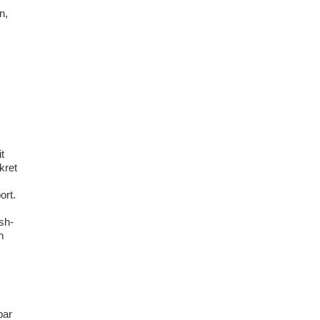
n,
t
kret
ort.
sh-
m
bar