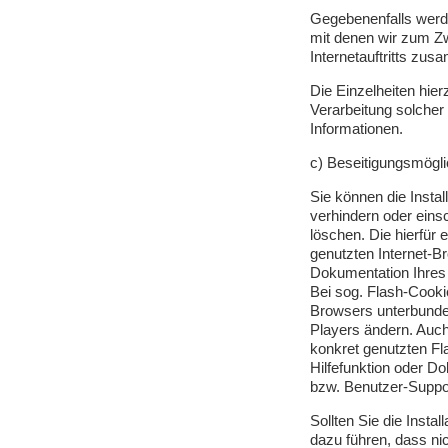
Gegebenenfalls werde
mit denen wir zum Zw
Internetauftritts zu
Die Einzelheiten hi
Verarbeitung solcher
Informationen.
c) Beseitigungsmögli
Sie können die Instal
verhindern oder eins
löschen. Die hierfür
genutzten Internet-Br
Dokumentation Ihres 
Bei sog. Flash-Cookie
Browsers unterbunden
Players ändern. Auch
konkret genutzten Fl
Hilfefunktion oder D
bzw. Benutzer-Suppo
Sollten Sie die Insta
dazu führen, dass nic