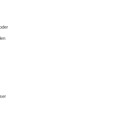
 oder
len
nser