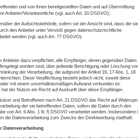
treffenden und von ihnen bereitgestellten Daten und auf Übermittlung
re Anbieter/Verantwortliche (vgl. auch Art. 20 DSGVO);
über der Aufsichtsbehörde, sofern sie der Ansicht sind, dass die si
urch den Anbieter unter Verstoß gegen datenschutzrechtliche
eitet werden (vgl. auch Art. 77 DSGVO).
er Anbieter dazu verpflichtet, alle Empfänger, denen gegenüber Daten
ffengelegt worden sind, über jedwede Berichtigung oder Löschung vo
ränkung der Verarbeitung, die aufgrund der Artikel 16, 17 Abs. 1, 18
errichten. Diese Verpflichtung besteht jedoch nicht, soweit diese
 oder mit einem unverhältnismäßigen Aufwand verbunden ist.
hat der Nutzer ein Recht auf Auskunft über diese Empfänger.
 Nutzer und Betroffenen nach Art. 21 DSGVO das Recht auf Widerspr
rarbeitung der sie betreffenden Daten, sofern die Daten durch den
e von Art. 6 Abs. 1 lit. f) DSGVO verarbeitet werden. Insbesondere i
n die Datenverarbeitung zum Zwecke der Direktwerbung statthaft.
zur Datenverarbeitung