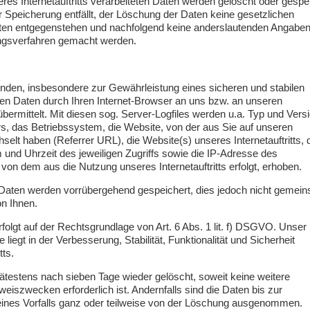
res Internetauftritts verarbeiteten Daten werden gelöscht oder gesper
 Speicherung entfällt, der Löschung der Daten keine gesetzlichen
ten entgegenstehen und nachfolgend keine anderslautenden Angaben
ungsverfahren gemacht werden.
den, insbesondere zur Gewährleistung eines sicheren und stabilen
erden Daten durch Ihren Internet-Browser an uns bzw. an unseren
ermittelt. Mit diesen sog. Server-Logfiles werden u.a. Typ und Vers
rs, das Betriebssystem, die Website, von der aus Sie auf unseren
chselt haben (Referrer URL), die Website(s) unseres Internetauftritts, 
und Uhrzeit des jeweiligen Zugriffs sowie die IP-Adresse des
von dem aus die Nutzung unseres Internetauftritts erfolgt, erhoben.
Daten werden vorrübergehend gespeichert, dies jedoch nicht gemei
n Ihnen.
folgt auf der Rechtsgrundlage von Art. 6 Abs. 1 lit. f) DSGVO. Unser
 liegt in der Verbesserung, Stabilität, Funktionalität und Sicherheit
tts.
testens nach sieben Tage wieder gelöscht, soweit keine weitere
iszwecken erforderlich ist. Andernfalls sind die Daten bis zur
eines Vorfalls ganz oder teilweise von der Löschung ausgenommen.