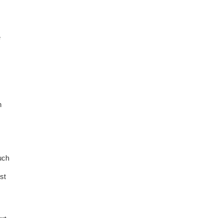
e
n
uch
st