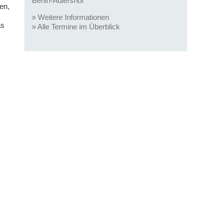
Berlin-Adlershof
en,
»
Weitere Informationen
as
»
Alle Termine im Überblick
,